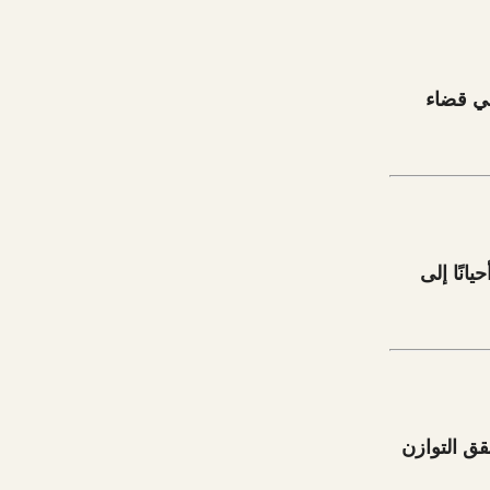
في قضاء
انًا إلى
قق التوازن