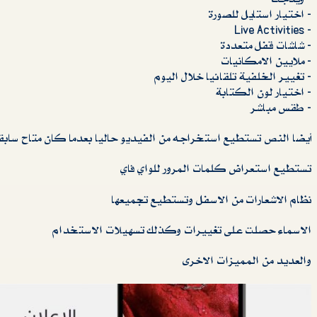
‏- اختيار استايل للصورة
‏- Live Activities
‏- شاشات قفل متعددة
‏- ملايين الامكانيات
‏- تغيير الخلفية تلقائيا خلال اليوم
‏- اختيار لون الكتابة
‏- طقس مباشر
أيضا النص تستطيع استخراجه من الفيديو حاليا بعدما كان متاح سابق
تستطيع استعراض كلمات المرور للواي فاي
نظام الاشعارات من الاسفل وتستطيع تجميعها
الاسماء حصلت على تغييرات وكذلك تسهيلات الاستخدام
والعديد من المميزات الاخرى