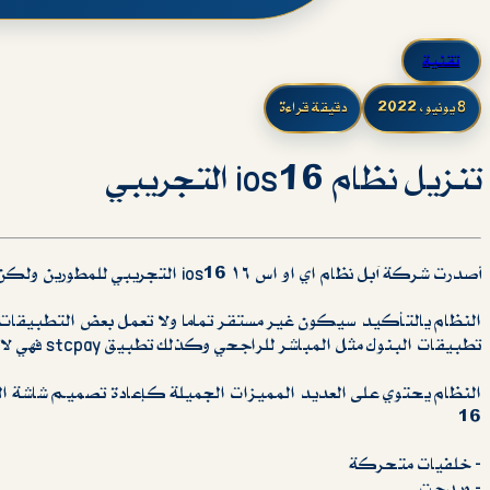
تقنية
8 يونيو، 2022
دقيقة قراءة
تنزيل نظام ios16 التجريبي
أصدرت شركة آبل نظام اي او اس ١٦ ios16 التجريبي للمطورين ولكن بامكان العامة تنزيلة وتجربته عن طريق تثبيت ملف بروفايل
تطبيقات البنوك مثل المباشر للراجحي وكذلك تطبيق stcpay فهي لاتعمل حاليا عن تجربة .
16
‏- خلفيات متحركة
‏- ويدجت