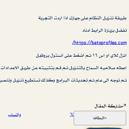
طريقة تنزيل النظام على جهازك اذا اردت التجربة
تفضل بزيارة الرابط أدناه
https://betaprofiles.com/
انزل للاي او اس ١٦ ثم اضغط على انستول بروفايل
اعطه صلاحيه السماح بالتنزيل ثم قم بتثبيته عن طريق الاعدادات
ثم توجه الى عام ثم تحديثات البرامج وكذلك تستطيع تنزيل وتنصيب م
↗
مشاركة المقال
𝕏
واتساب
⌁
البطاقة