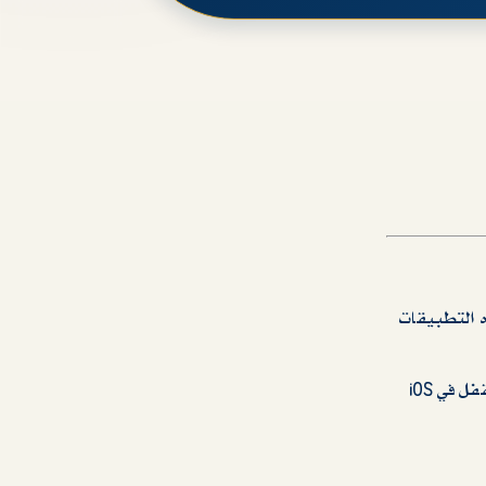
تطبيقات المهمة وقد تتأخر حتى نزول الاصدار الرسمي مع نزل ايفون 14 ومن هذه التطبيقات
النظام يحتوي على العديد المميزات الجميلة كإعادة تصميم شاشة القفل والتي أصبح بامكانك الاستفادة منها بإضافة الأدوات ععلى شاشة القفل في iOS