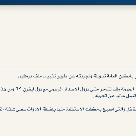
النظام يالتأكيد سيكون غير مستقر تماما ولا تعمل بعض ال