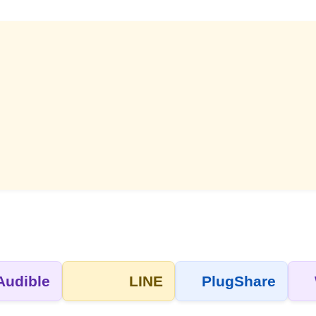
Audible
LINE
PlugShare