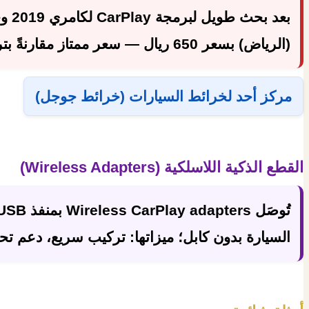
بعد بحث طويل لبرمجة CarPlay لكامري 2019 وجدت الحل لدى
(الرياض) بسعر
650 ريال
— سعر ممتاز مقارنةً بت
مركز أحد لخرائط السيارات (خرائط جوجل)
القطع الذكية اللاسلكية (Wireless Adapters)
تُوصَل
Wireless CarPlay adapters
السيارة بدون كابل؛ ميزاتها: تركيب سريع، دعم تح