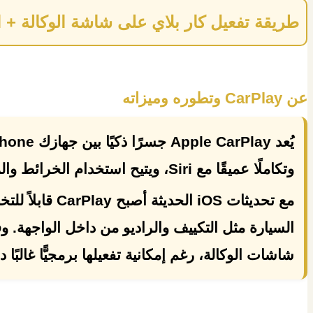
طريقة تفعيل كار بلاي على شاشة الوكالة + القطع ال
عن CarPlay وتطوره وميزاته
يُعد
Apple CarPlay
جسرًا ذكيًا بين جهازك
Phone
وتكاملًا عميقًا مع
Siri
، ويتيح استخدام الخرائط والم
مع تحديثات iOS
السيارة مثل التكييف والراديو من داخل الواجهة. و
شاشات الوكالة، رغم إمكانية تفعيلها برمجيًّا غالبًا 